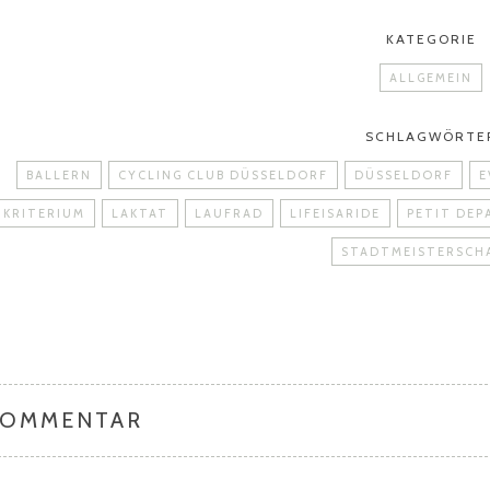
KATEGORIE
ALLGEMEIN
SCHLAGWÖRTE
BALLERN
CYCLING CLUB DÜSSELDORF
DÜSSELDORF
E
KRITERIUM
LAKTAT
LAUFRAD
LIFEISARIDE
PETIT DEP
STADTMEISTERSCH
KOMMENTAR