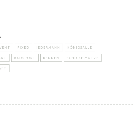
R
VENT
FIXED
JEDERMANN
KÖNIGSALLE
ART
RADSPORT
RENNEN
SCHICKE MÜTZE
AFT