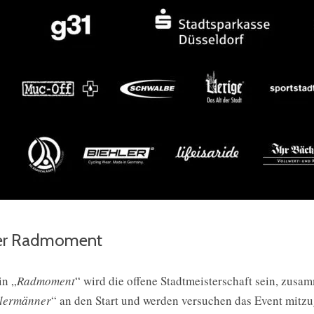
er Radmoment
n „
Radmoment
“ wird die offene Stadtmeisterschaft sein, zusa
lermänner
“ an den Start und werden versuchen das Event mitzu