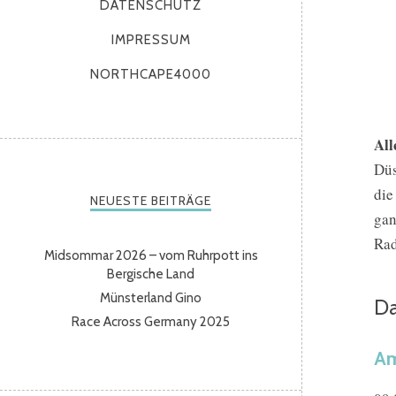
DATENSCHUTZ
IMPRESSUM
NORTHCAPE4000
All
Düs
di
NEUESTE BEITRÄGE
gan
Rad
Midsommar 2026 – vom Ruhrpott ins
Bergische Land
Münsterland Gino
Da
Race Across Germany 2025
Am