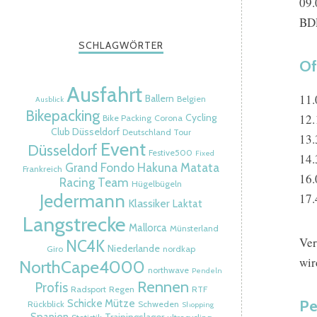
09.
BDR
SCHLAGWÖRTER
Of
Ausfahrt
11.
Ballern
Belgien
Ausblick
Bikepacking
12.
Cycling
Bike Packing
Corona
Club Düsseldorf
Deutschland Tour
13.
Event
Düsseldorf
Festive500
Fixed
14.
Grand Fondo
Hakuna Matata
Frankreich
16.
Racing Team
Hügelbügeln
Jedermann
17.
Klassiker
Laktat
Langstrecke
Mallorca
Münsterland
Ver
NC4K
Niederlande
Giro
nordkap
wir
NorthCape4000
northwave
Pendeln
Rennen
Profis
Radsport
Regen
RTF
Pe
Schicke Mütze
Rückblick
Schweden
Shopping