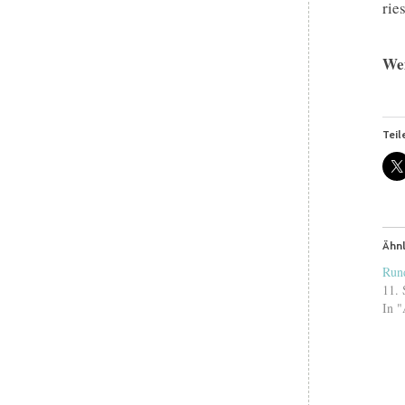
rie
Wei
Teil
Ähnl
Run
11. 
In "