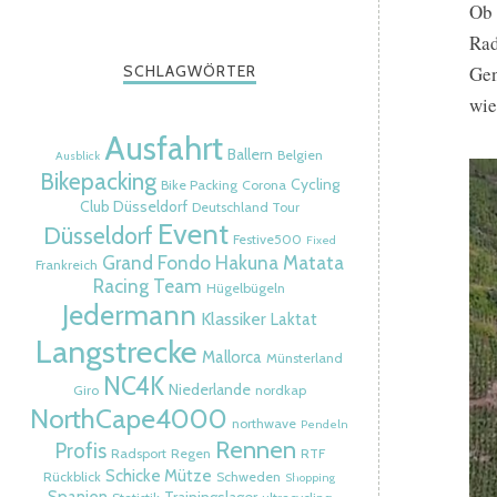
Ob 
Rad
SCHLAGWÖRTER
Gen
wie
Ausfahrt
Ballern
Belgien
Ausblick
Bikepacking
Cycling
Bike Packing
Corona
Club Düsseldorf
Deutschland Tour
Event
Düsseldorf
Festive500
Fixed
Grand Fondo
Hakuna Matata
Frankreich
Racing Team
Hügelbügeln
Jedermann
Klassiker
Laktat
Langstrecke
Mallorca
Münsterland
NC4K
Niederlande
Giro
nordkap
NorthCape4000
northwave
Pendeln
Rennen
Profis
Radsport
Regen
RTF
Schicke Mütze
Rückblick
Schweden
Shopping