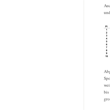
Auc
und
Abg
Spo
wei
bis
gro