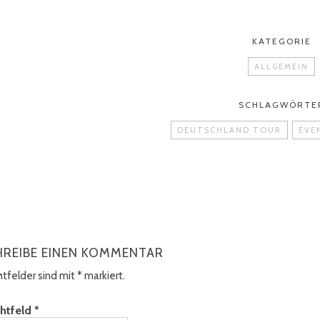
KATEGORIE
ALLGEMEIN
SCHLAGWÖRTE
DEUTSCHLAND TOUR
EVE
HREIBE EINEN KOMMENTAR
chtfelder sind mit
*
markiert.
chtfeld
*