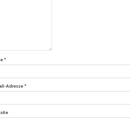
me
*
ail-Adresse
*
site