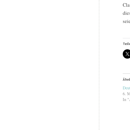
Cla
die
sei
Teil
Ähnl
Deut
6. M
In "