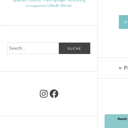
Spanien
Trainingslager
Statistik
ultracycling
Urlaub
Winter
Unsupported
« 
Durch 