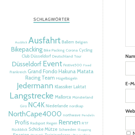
SCHLAGWÖRTER
Ausfahrt
Ballern
Belgien
Ausblick
Bikepacking
Cycling
Bike Packing
Corona
Na
Club Düsseldorf
Deutschland Tour
Event
Düsseldorf
Festive500
Fixed
Grand Fondo
Hakuna Matata
Frankreich
Racing Team
Hügelbügeln
Jedermann
E-M
Klassiker
Laktat
Langstrecke
Mallorca
Münsterland
NC4K
Niederlande
Giro
nordkap
Web
NorthCape4000
northwave
Pendeln
Rennen
Profis
Radsport
Regen
RTF
Schicke Mütze
Rückblick
Schweden
Shopping
N