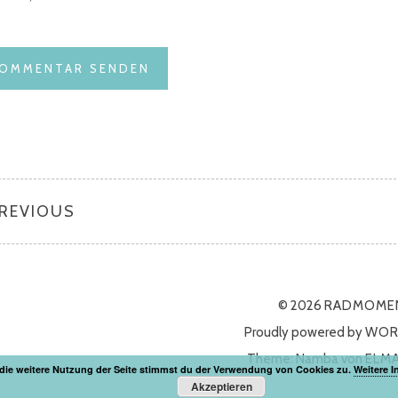
PREVIOUS
© 2026
RADMOME
Proudly powered by
WOR
Theme: Namba von
ELM
die weitere Nutzung der Seite stimmst du der Verwendung von Cookies zu.
Weitere I
Akzeptieren