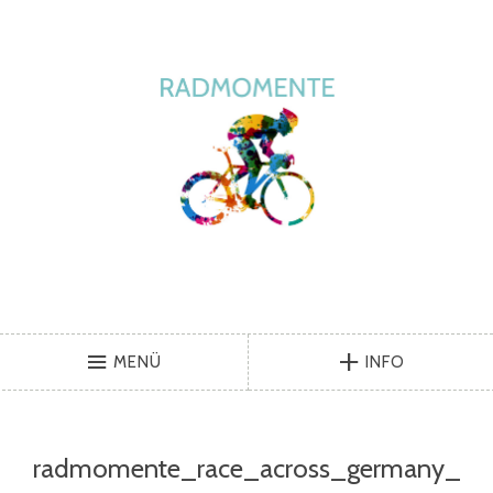
MENÜ
INFO
radmomente_race_across_germany_