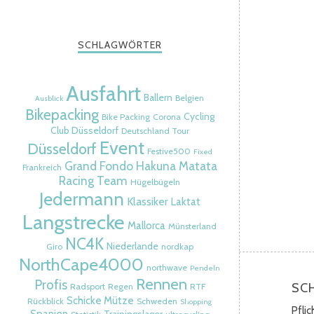
SCHLAGWÖRTER
Ausfahrt
Ballern
Belgien
Ausblick
Bikepacking
Cycling
Bike Packing
Corona
Club Düsseldorf
Deutschland Tour
Event
Düsseldorf
Festive500
Fixed
Grand Fondo
Hakuna Matata
Frankreich
Racing Team
Hügelbügeln
Jedermann
Klassiker
Laktat
Langstrecke
Mallorca
Münsterland
NC4K
Niederlande
Giro
nordkap
NorthCape4000
northwave
Pendeln
Rennen
Profis
SC
Radsport
Regen
RTF
Schicke Mütze
Rückblick
Schweden
Shopping
Pfli