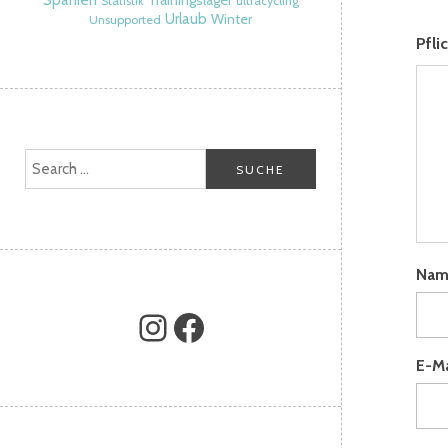
Spanien
Trainingslager
Statistik
ultracycling
Urlaub
Winter
Unsupported
Pfli
Na
E-M