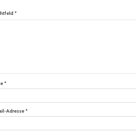
chtfeld
*
me
*
ail-Adresse
*