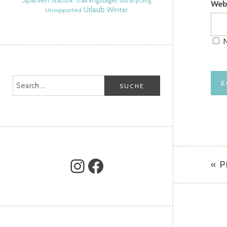
Spanien
Trainingslager
Statistik
ultracycling
Web
Urlaub
Winter
Unsupported
N
« 