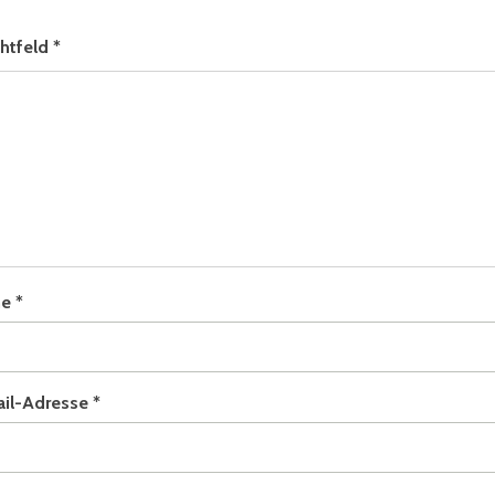
chtfeld
*
me
*
ail-Adresse
*