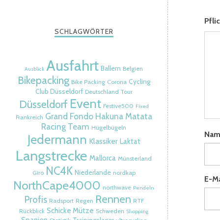
Pfli
SCHLAGWÖRTER
Ausfahrt
Ballern
Belgien
Ausblick
Bikepacking
Cycling
Bike Packing
Corona
Club Düsseldorf
Deutschland Tour
Event
Düsseldorf
Festive500
Fixed
Grand Fondo
Hakuna Matata
Frankreich
Racing Team
Hügelbügeln
Na
Jedermann
Klassiker
Laktat
Langstrecke
Mallorca
Münsterland
NC4K
Niederlande
Giro
nordkap
E-M
NorthCape4000
northwave
Pendeln
Rennen
Profis
Radsport
Regen
RTF
Schicke Mütze
Rückblick
Schweden
Shopping