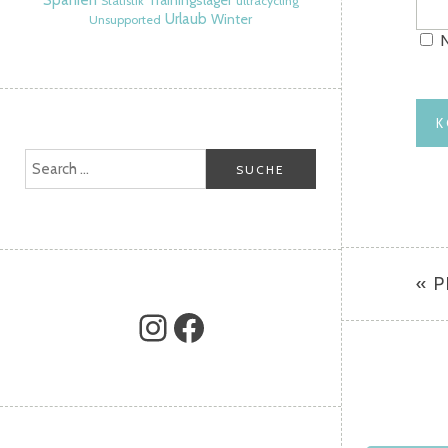
Spanien
Trainingslager
Statistik
ultracycling
Urlaub
Winter
Unsupported
N
« 