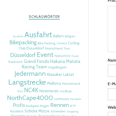
Pfli
SCHLAGWÖRTER
Ausfahrt
Ballern
Belgien
Ausblick
Bikepacking
Cycling
Bike Packing
Corona
Club Düsseldorf
Deutschland Tour
Event
Düsseldorf
Festive500
Fixed
Na
Grand Fondo
Hakuna Matata
Frankreich
Racing Team
Hügelbügeln
Jedermann
Klassiker
Laktat
Langstrecke
Mallorca
E-M
Münsterland
NC4K
Niederlande
Giro
nordkap
NorthCape4000
northwave
Pendeln
Rennen
Profis
Radsport
Regen
RTF
Web
Schicke Mütze
Rückblick
Schweden
Shopping