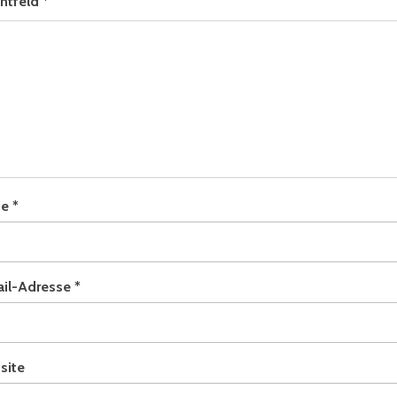
chtfeld
*
me
*
ail-Adresse
*
site