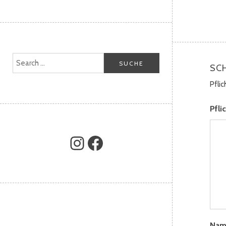
SC
Pfli
Pfli
Na