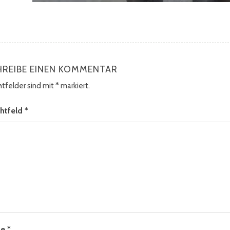
HREIBE EINEN KOMMENTAR
chtfelder sind mit
*
markiert.
chtfeld
*
me
*