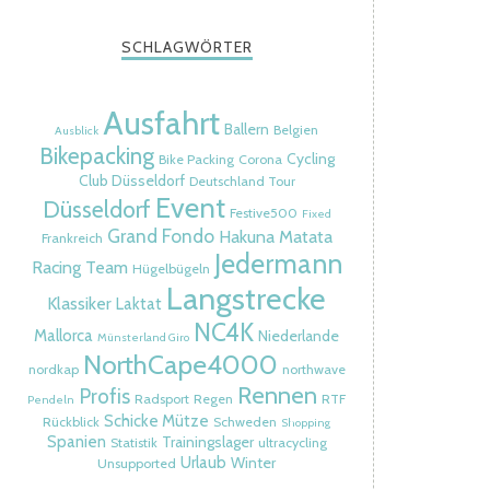
SCHLAGWÖRTER
Ausfahrt
Ballern
Belgien
Ausblick
Bikepacking
Cycling
Bike Packing
Corona
Club Düsseldorf
Deutschland Tour
Event
Düsseldorf
Festive500
Fixed
Grand Fondo
Hakuna Matata
Frankreich
Jedermann
Racing Team
Hügelbügeln
Langstrecke
Klassiker
Laktat
NC4K
Mallorca
Niederlande
Münsterland Giro
NorthCape4000
nordkap
northwave
Rennen
Profis
Radsport
Regen
RTF
Pendeln
Schicke Mütze
Rückblick
Schweden
Shopping
Spanien
Trainingslager
Statistik
ultracycling
Urlaub
Winter
Unsupported