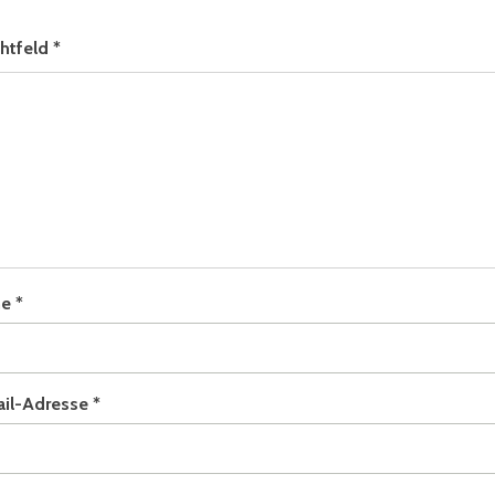
chtfeld
*
me
*
ail-Adresse
*