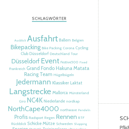
SCHLAGWÖRTER
Ausfahrt
Ballern
Belgien
Ausblick
Bikepacking
Cycling
Bike Packing
Corona
Club Düsseldorf
Deutschland Tour
Event
Düsseldorf
Festive500
Fixed
Grand Fondo
Hakuna Matata
Frankreich
Racing Team
Hügelbügeln
Jedermann
Klassiker
Laktat
Langstrecke
Mallorca
Münsterland
NC4K
Niederlande
Giro
nordkap
NorthCape4000
northwave
Pendeln
Rennen
Profis
SC
Radsport
Regen
RTF
Schicke Mütze
Rückblick
Schweden
Shopping
Pfli