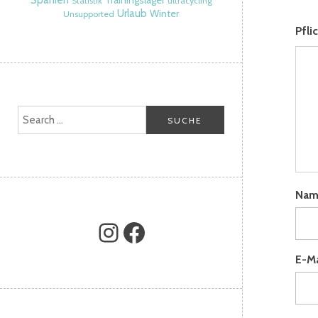
Spanien
Trainingslager
Statistik
ultracycling
Urlaub
Winter
Unsupported
Pfli
Na
E-M