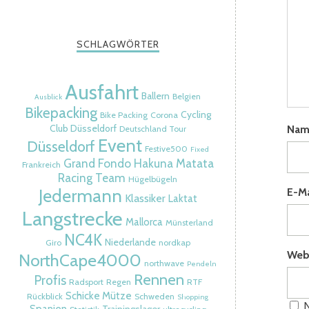
SCHLAGWÖRTER
Ausfahrt
Ballern
Belgien
Ausblick
Bikepacking
Cycling
Bike Packing
Corona
Na
Club Düsseldorf
Deutschland Tour
Event
Düsseldorf
Festive500
Fixed
Grand Fondo
Hakuna Matata
Frankreich
Racing Team
Hügelbügeln
Jedermann
E-M
Klassiker
Laktat
Langstrecke
Mallorca
Münsterland
NC4K
Niederlande
Giro
nordkap
Web
NorthCape4000
northwave
Pendeln
Rennen
Profis
Radsport
Regen
RTF
Schicke Mütze
Rückblick
Schweden
Shopping
N