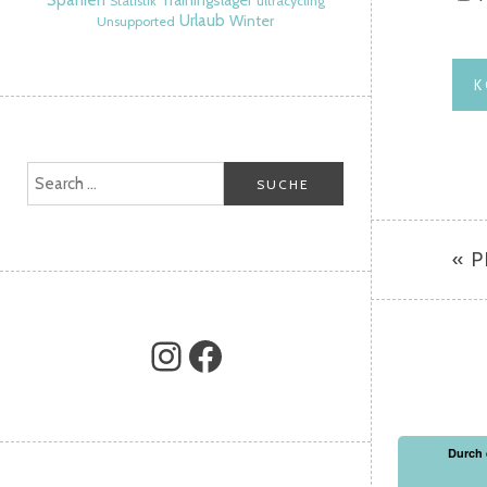
Spanien
Trainingslager
Statistik
ultracycling
Urlaub
Winter
Unsupported
« 
Durch 