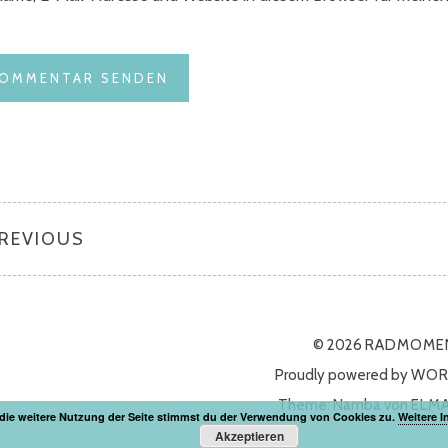
PREVIOUS
© 2026
RADMOME
Proudly powered by
WOR
Theme: Namba von
ELM
die weitere Nutzung der Seite stimmst du der Verwendung von Cookies zu.
Weitere I
Akzeptieren