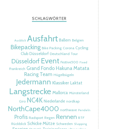
SCHLAGWÖRTER
Ausfahrt
Ballern
Belgien
Ausblick
Bikepacking
Cycling
Bike Packing
Corona
Club Düsseldorf
Deutschland Tour
Event
Düsseldorf
Festive500
Fixed
Grand Fondo
Hakuna Matata
Frankreich
Racing Team
Hügelbügeln
Jedermann
Klassiker
Laktat
Langstrecke
Mallorca
Münsterland
NC4K
Niederlande
Giro
nordkap
NorthCape4000
northwave
Pendeln
Rennen
Profis
Radsport
Regen
RTF
Schicke Mütze
Rückblick
Schweden
Shopping