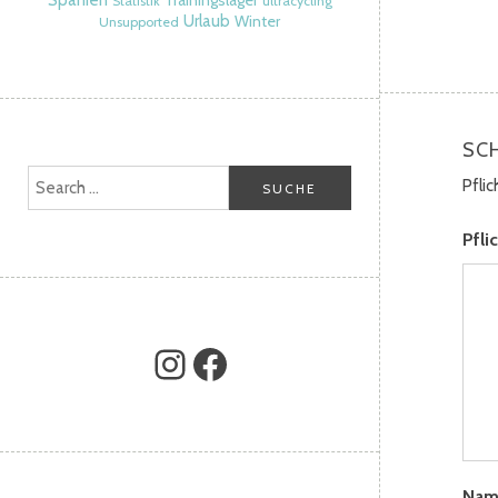
Spanien
Trainingslager
Statistik
ultracycling
Urlaub
Winter
Unsupported
SC
Pfli
Pfli
Na