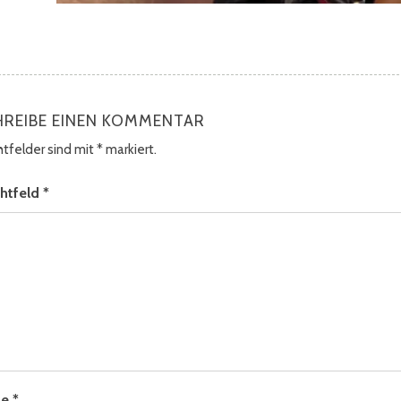
HREIBE EINEN KOMMENTAR
chtfelder sind mit
*
markiert.
chtfeld
*
me
*