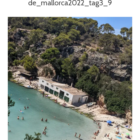
de_mallorca2022_tag3_9