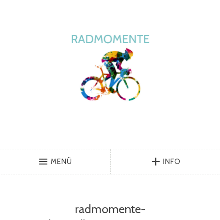
MENÜ
INFO
radmomente-