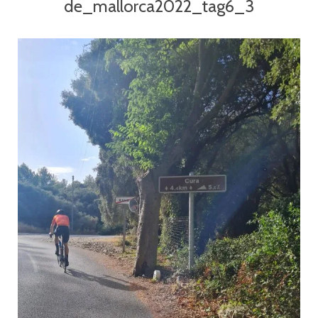
de_mallorca2022_tag6_3